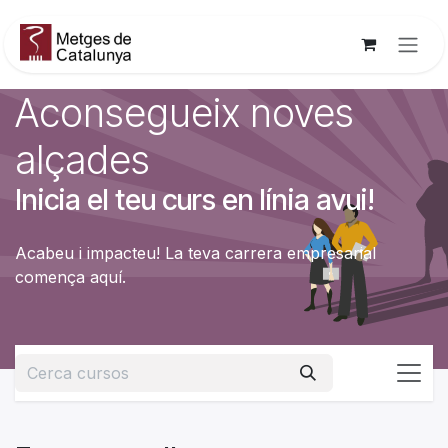
Skip to Content
Aconsegueix noves
alçades
Inicia el teu curs en línia avui!
Acabeu i impacteu! La teva carrera empresarial
comença aquí.